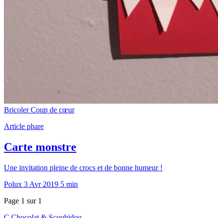
Bricoler
Coup de cœur
Article phare
Carte monstre
Une invitation pleine de crocs et de bonne humeur !
Polux
3 Avr 2019
5 min
Page 1 sur 1
C
Chocolat
&
Scoubidou