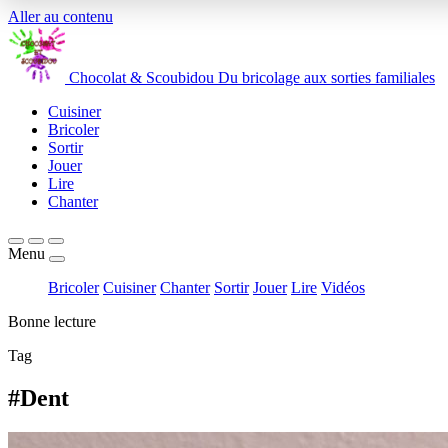
Aller au contenu
Chocolat
&
Scoubidou
Du bricolage aux sorties familiales
Cuisiner
Bricoler
Sortir
Jouer
Lire
Chanter
Menu
Bricoler
Cuisiner
Chanter
Sortir
Jouer
Lire
Vidéos
Bonne lecture
Tag
#Dent