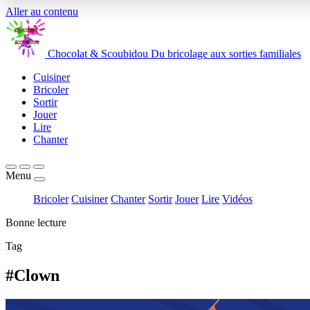
Aller au contenu
Chocolat
&
Scoubidou
Du bricolage aux sorties familiales
Cuisiner
Bricoler
Sortir
Jouer
Lire
Chanter
Menu
Bricoler
Cuisiner
Chanter
Sortir
Jouer
Lire
Vidéos
Bonne lecture
Tag
#Clown