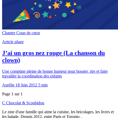
Chanter
Coup de cœur
Article phare
J’ai un gros nez rouge (La chanson du
clown)
Une comptine pleine de bonne humeur pour bouger, rire et faire
travailler la coordination des enfants
Aurélie
18 Juin 2012
5 min
Page 1 sur 1
C
Chocolat
&
Scoubidou
Le zine d'une famille qui aime la cuisine, les bricolages, les livres et
les balade. Depuis 2012, entre Paris et Toronto .