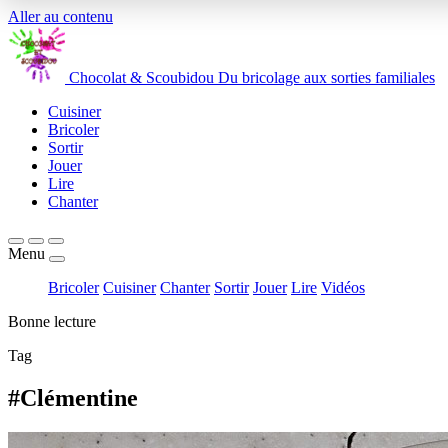
Aller au contenu
Chocolat
&
Scoubidou
Du bricolage aux sorties familiales
Cuisiner
Bricoler
Sortir
Jouer
Lire
Chanter
Menu
Bricoler
Cuisiner
Chanter
Sortir
Jouer
Lire
Vidéos
Bonne lecture
Tag
#Clémentine