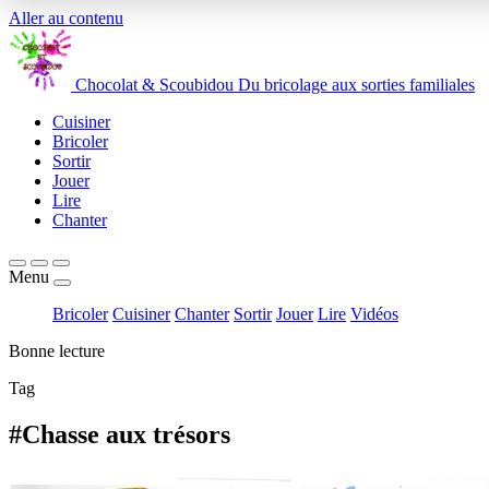
Aller au contenu
Chocolat
&
Scoubidou
Du bricolage aux sorties familiales
Cuisiner
Bricoler
Sortir
Jouer
Lire
Chanter
Menu
Bricoler
Cuisiner
Chanter
Sortir
Jouer
Lire
Vidéos
Bonne lecture
Tag
#Chasse aux trésors