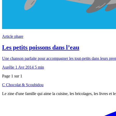
Article phare
Les petits poissons dans l’eau
Une chanson parfaite pour accompagner les tout-petits dans leurs pre
Aurélie
1 Avr 2014
5 min
Page 1 sur 1
C
Chocolat
&
Scoubidou
Le zine d'une famille qui aime la cuisine, les bricolages, les livres et 