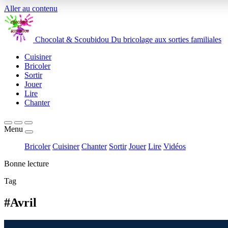
Aller au contenu
Chocolat
&
Scoubidou
Du bricolage aux sorties familiales
Cuisiner
Bricoler
Sortir
Jouer
Lire
Chanter
Menu
Bricoler
Cuisiner
Chanter
Sortir
Jouer
Lire
Vidéos
Bonne lecture
Tag
#Avril