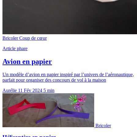
Bricoler
Coup de cœur
Article phare
Avion en papier
Un modèle d’avion en papier inspiré par l’univers de l’aéronautique,
parfait pour organiser des concours de vol à la maison
Aurélie
11 Fév 2024
5 min
Bricoler