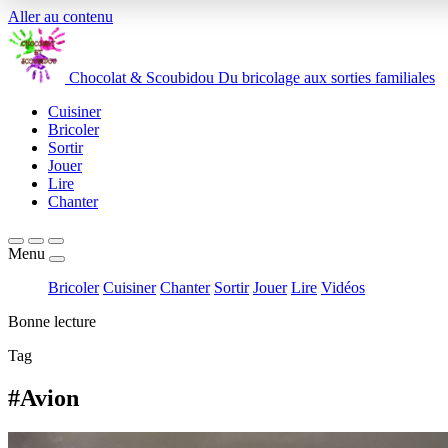
Aller au contenu
Chocolat
&
Scoubidou
Du bricolage aux sorties familiales
Cuisiner
Bricoler
Sortir
Jouer
Lire
Chanter
Menu
Bricoler
Cuisiner
Chanter
Sortir
Jouer
Lire
Vidéos
Bonne lecture
Tag
#Avion