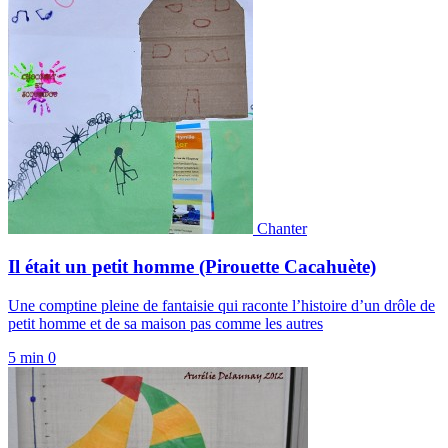
Chanter
Il était un petit homme (Pirouette Cacahuète)
Une comptine pleine de fantaisie qui raconte l’histoire d’un drôle de
petit homme et de sa maison pas comme les autres
5 min
0