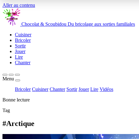
Aller au contenu
Chocolat
&
Scoubidou
Du bricolage aux sorties familiales
Cuisiner
Bricoler
Sortir
Jouer
Lire
Chanter
Menu
Bricoler
Cuisiner
Chanter
Sortir
Jouer
Lire
Vidéos
Bonne lecture
Tag
#Arctique