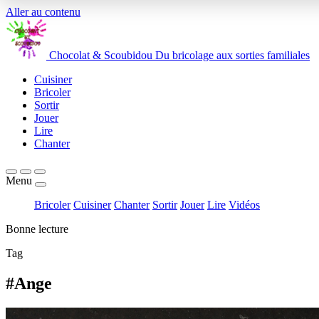
Aller au contenu
Chocolat
&
Scoubidou
Du bricolage aux sorties familiales
Cuisiner
Bricoler
Sortir
Jouer
Lire
Chanter
Menu
Bricoler
Cuisiner
Chanter
Sortir
Jouer
Lire
Vidéos
Bonne lecture
Tag
#Ange