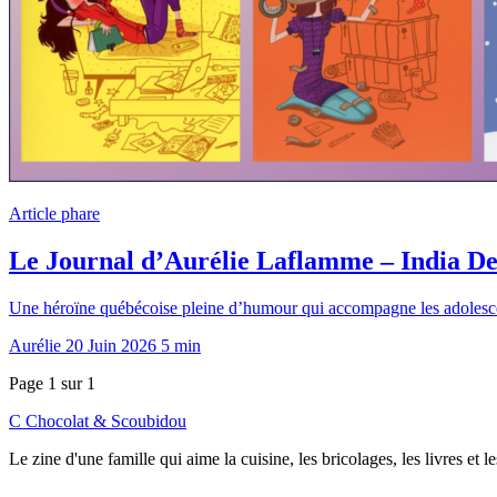
Article phare
Le Journal d’Aurélie Laflamme – India De
Une héroïne québécoise pleine d’humour qui accompagne les adolesc
Aurélie
20 Juin 2026
5 min
Page 1 sur 1
C
Chocolat
&
Scoubidou
Le zine d'une famille qui aime la cuisine, les bricolages, les livres et 