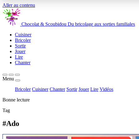
Aller au contenu
Chocolat
&
Scoubidou
Du bricolage aux sorties familiales
Cuisiner
Bricoler
Sortir
Jouer
Lire
Chanter
Menu
Bricoler
Cuisiner
Chanter
Sortir
Jouer
Lire
Vidéos
Bonne lecture
Tag
#Ado