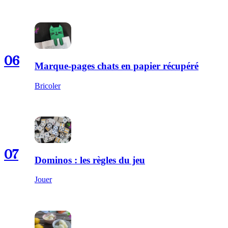
06
Marque-pages chats en papier récupéré
Bricoler
07
Dominos : les règles du jeu
Jouer