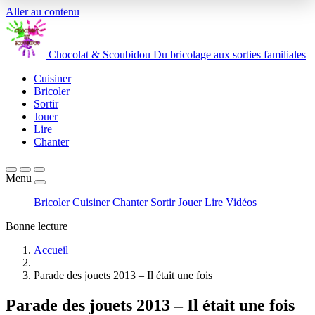
Aller au contenu
Chocolat
&
Scoubidou
Du bricolage aux sorties familiales
Cuisiner
Bricoler
Sortir
Jouer
Lire
Chanter
Menu
Bricoler
Cuisiner
Chanter
Sortir
Jouer
Lire
Vidéos
Bonne lecture
Accueil
Parade des jouets 2013 – Il était une fois
Parade des jouets 2013 – Il était une fois