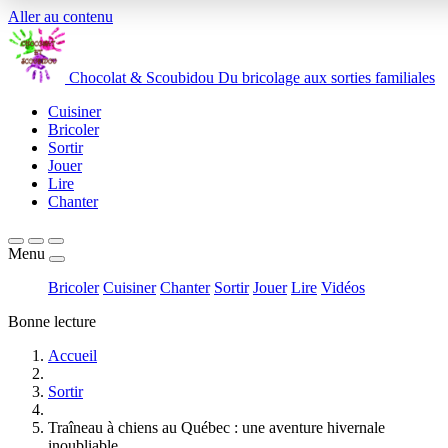
Aller au contenu
Chocolat
&
Scoubidou
Du bricolage aux sorties familiales
Cuisiner
Bricoler
Sortir
Jouer
Lire
Chanter
Menu
Bricoler
Cuisiner
Chanter
Sortir
Jouer
Lire
Vidéos
Bonne lecture
Accueil
Sortir
Traîneau à chiens au Québec : une aventure hivernale
inoubliable