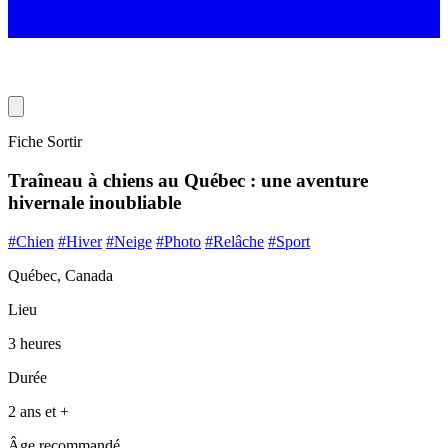
Fiche Sortir
Traîneau à chiens au Québec : une aventure
hivernale inoubliable
#Chien
#Hiver
#Neige
#Photo
#Relâche
#Sport
Québec, Canada
Lieu
3 heures
Durée
2 ans et +
Âge recommandé