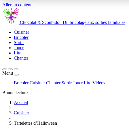
Aller au contenu
Chocolat
&
Scoubidou
Du bricolage aux sorties familiales
Cuisiner
Bricoler
Sortir
Jouer
Lire
Chanter
Menu
Bricoler
Cuisiner
Chanter
Sortir
Jouer
Lire
Vidéos
Bonne lecture
Accueil
Cuisiner
Tartelettes d’Halloween