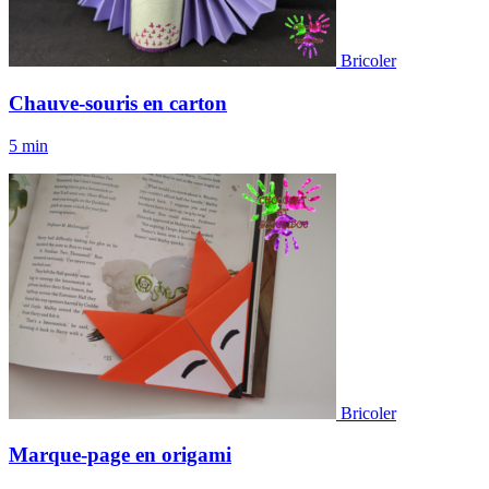
Bricoler
Chauve-souris en carton
5 min
Bricoler
Marque-page en origami