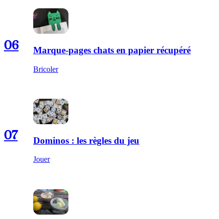
06
Marque-pages chats en papier récupéré
Bricoler
07
Dominos : les règles du jeu
Jouer