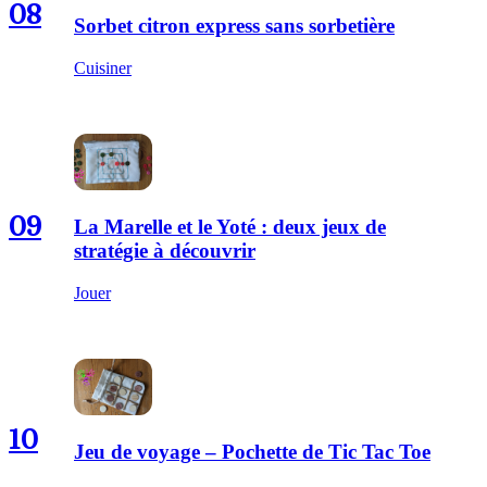
08
Sorbet citron express sans sorbetière
Cuisiner
09
La Marelle et le Yoté : deux jeux de
stratégie à découvrir
Jouer
10
Jeu de voyage – Pochette de Tic Tac Toe