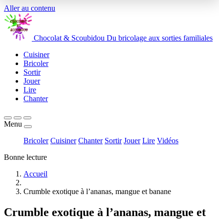
Aller au contenu
Chocolat
&
Scoubidou
Du bricolage aux sorties familiales
Cuisiner
Bricoler
Sortir
Jouer
Lire
Chanter
Menu
Bricoler
Cuisiner
Chanter
Sortir
Jouer
Lire
Vidéos
Bonne lecture
Accueil
Crumble exotique à l’ananas, mangue et banane
Crumble exotique à l’ananas, mangue et