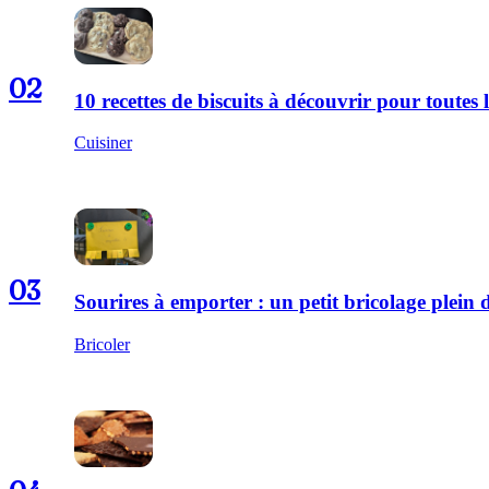
02
10 recettes de biscuits à découvrir pour toutes l
Cuisiner
03
Sourires à emporter : un petit bricolage plei
Bricoler