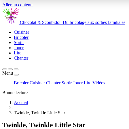
Aller au contenu
Chocolat
&
Scoubidou
Du bricolage aux sorties familiales
Cuisiner
Bricoler
Sortir
Jouer
Lire
Chanter
Menu
Bricoler
Cuisiner
Chanter
Sortir
Jouer
Lire
Vidéos
Bonne lecture
Accueil
Twinkle, Twinkle Little Star
Twinkle, Twinkle Little Star