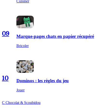
Cuisiner
09
Marque-pages chats en papier récupéré
Bricoler
10
Dominos : les règles du jeu
Jouer
C
Chocolat
&
Scoubidou