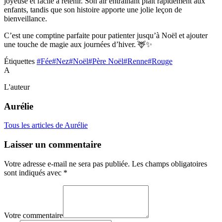
joyeuse et facile à retenir. Son air entraînant plaît rapidement aux
enfants, tandis que son histoire apporte une jolie leçon de
bienveillance.
C’est une comptine parfaite pour patienter jusqu’à Noël et ajouter
une touche de magie aux journées d’hiver. 🦌✨
Étiquettes
#Fée
#Nez
#Noël
#Père Noël
#Renne
#Rouge
A
L'auteur
Aurélie
Tous les articles de Aurélie
Laisser un commentaire
Votre adresse e-mail ne sera pas publiée.
Les champs obligatoires
sont indiqués avec
*
Votre commentaire