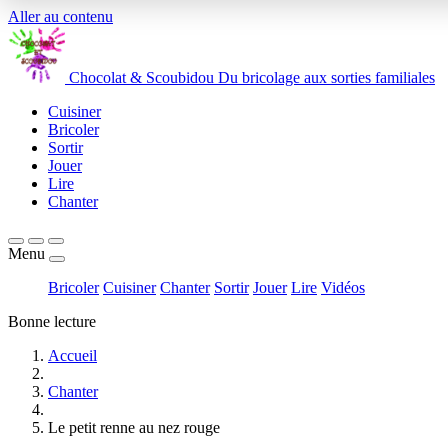
Aller au contenu
Chocolat
&
Scoubidou
Du bricolage aux sorties familiales
Cuisiner
Bricoler
Sortir
Jouer
Lire
Chanter
Menu
Bricoler
Cuisiner
Chanter
Sortir
Jouer
Lire
Vidéos
Bonne lecture
Accueil
Chanter
Le petit renne au nez rouge