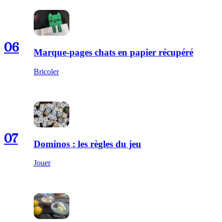
06
Marque-pages chats en papier récupéré
Bricoler
07
Dominos : les règles du jeu
Jouer