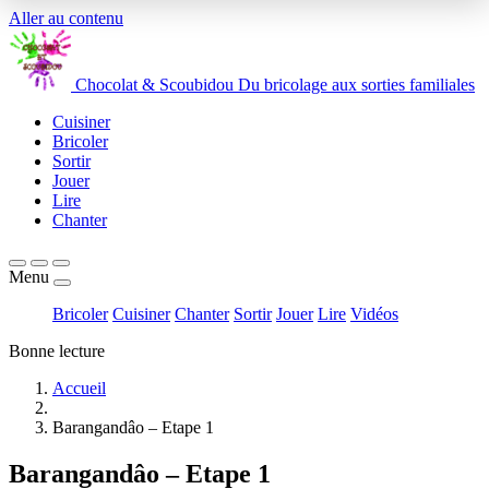
Aller au contenu
Chocolat
&
Scoubidou
Du bricolage aux sorties familiales
Cuisiner
Bricoler
Sortir
Jouer
Lire
Chanter
Menu
Bricoler
Cuisiner
Chanter
Sortir
Jouer
Lire
Vidéos
Bonne lecture
Accueil
Barangandâo – Etape 1
Barangandâo – Etape 1