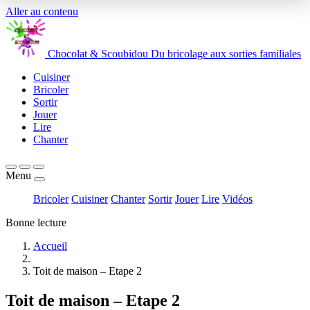
Aller au contenu
Chocolat
&
Scoubidou
Du bricolage aux sorties familiales
Cuisiner
Bricoler
Sortir
Jouer
Lire
Chanter
Menu
Bricoler
Cuisiner
Chanter
Sortir
Jouer
Lire
Vidéos
Bonne lecture
Accueil
Toit de maison – Etape 2
Toit de maison – Etape 2