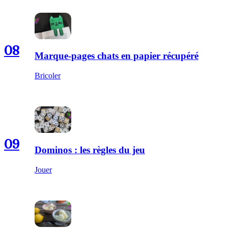
08
Marque-pages chats en papier récupéré
Bricoler
09
Dominos : les règles du jeu
Jouer