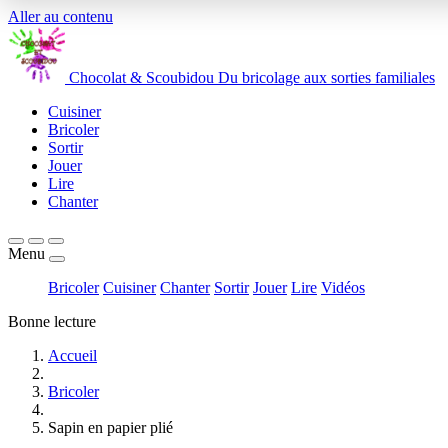
Aller au contenu
Chocolat
&
Scoubidou
Du bricolage aux sorties familiales
Cuisiner
Bricoler
Sortir
Jouer
Lire
Chanter
Menu
Bricoler
Cuisiner
Chanter
Sortir
Jouer
Lire
Vidéos
Bonne lecture
Accueil
Bricoler
Sapin en papier plié