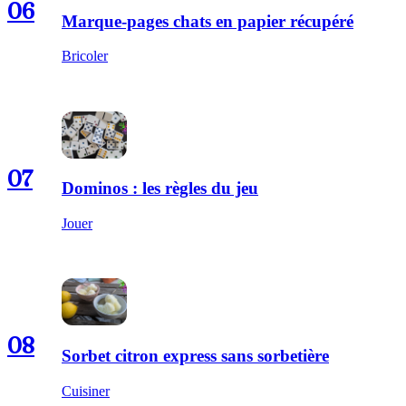
06
Marque-pages chats en papier récupéré
Bricoler
07
Dominos : les règles du jeu
Jouer
08
Sorbet citron express sans sorbetière
Cuisiner