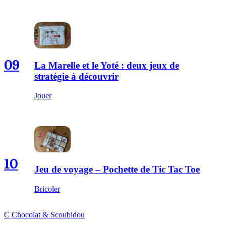
09
La Marelle et le Yoté : deux jeux de
stratégie à découvrir
Jouer
10
Jeu de voyage – Pochette de Tic Tac Toe
Bricoler
C
Chocolat
&
Scoubidou