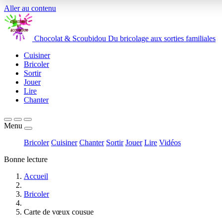
Aller au contenu
Chocolat
&
Scoubidou
Du bricolage aux sorties familiales
Cuisiner
Bricoler
Sortir
Jouer
Lire
Chanter
Menu
Bricoler
Cuisiner
Chanter
Sortir
Jouer
Lire
Vidéos
Bonne lecture
Accueil
Bricoler
Carte de vœux cousue